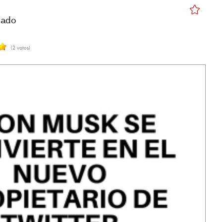
cado
(2 votos)