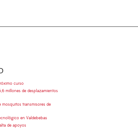
O
próximo curso
5,6 millones de desplazamientos
e mosquitos transmisores de
 tecnológico en Valdebebas
falta de apoyos