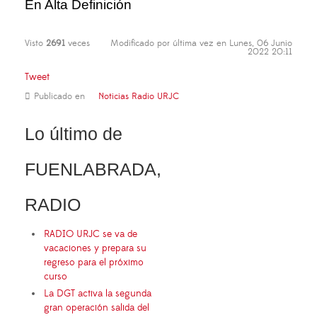
En Alta Definición
Visto
2691
veces
Modificado por última vez en Lunes, 06 Junio
2022 20:11
Tweet
Publicado en
Noticias Radio URJC
Lo último de
FUENLABRADA,
RADIO
RADIO URJC se va de
vacaciones y prepara su
regreso para el próximo
curso
La DGT activa la segunda
gran operación salida del