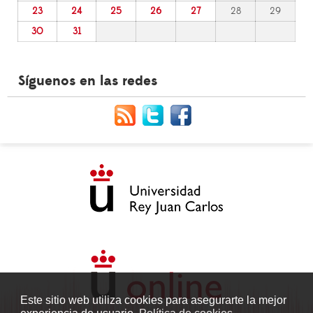
23
24
25
26
27
28
29
30
31
Síguenos en las redes
Este sitio web utiliza cookies para asegurarte la mejor