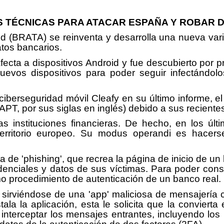
 TÉCNICAS PARA ATACAR ESPAÑA Y ROBAR 
id (BRATA) se reinventa y desarrolla una nueva var
datos bancarios.
afecta a dispositivos Android y fue descubierto por
evos dispositivos para poder seguir infectándol
 ciberseguridad móvil Cleafy en su último informe,
T, por sus siglas en inglés) debido a sus recientes
 instituciones financieras. De hecho, en los últ
erritorio europeo. Su modus operandi es hacerse
 de 'phishing', que recrea la página de inicio de un 
denciales y datos de sus víctimas. Para poder conse
mo procedimiento de autenticación de un banco real.
sirviéndose de una 'app' maliciosa de mensajería c
la la aplicación, esta le solicita que la conviert
 interceptar los mensajes entrantes, incluyendo lo