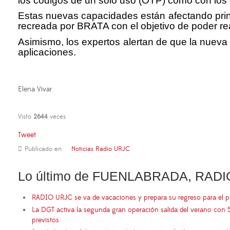
los códigos de un solo uso (OTP) como con los d
Estas nuevas capacidades están afectando princ
recreada por BRATA con el objetivo de poder re
Asimismo, los expertos alertan de que la nueva 
aplicaciones.
Elena Vivar
Visto
2644
veces
Tweet
Publicado en
Noticias Radio URJC
Lo último de FUENLABRADA, RADI
RADIO URJC se va de vacaciones y prepara su regreso para el 
La DGT activa la segunda gran operación salida del verano con 
previstos