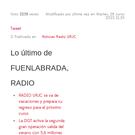
Visto
2238
veces
Modificado por última vez en Martes, 28 Junio
2022 21:25
Tweet
Publicado en
Noticias Radio URJC
Lo último de
FUENLABRADA,
RADIO
RADIO URJC se va de
vacaciones y prepara su
regreso para el próximo
curso
La DGT activa la segunda
gran operación salida del
verano con 5,6 millones