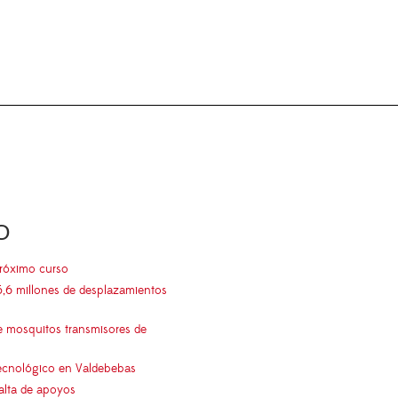
O
próximo curso
5,6 millones de desplazamientos
e mosquitos transmisores de
 tecnológico en Valdebebas
falta de apoyos