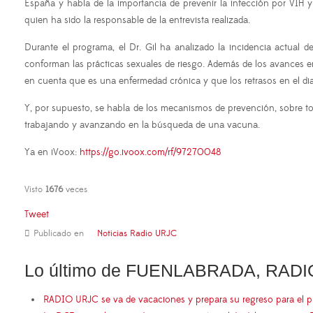
España y habla de la importancia de prevenir la infección por VIH y
quien ha sido la responsable de la entrevista realizada.
Durante el programa, el Dr. Gil ha analizado la incidencia actual 
conforman las prácticas sexuales de riesgo. Además de los avances en l
en cuenta que es una enfermedad crónica y que los retrasos en el dia
Y, por supuesto, se habla de los mecanismos de prevención, sobre tod
trabajando y avanzando en la búsqueda de una vacuna.
Ya en iVoox:
https://go.ivoox.com/rf/97270048
Visto
1676
veces
Tweet
Publicado en
Noticias Radio URJC
Lo último de FUENLABRADA, RADI
RADIO URJC se va de vacaciones y prepara su regreso para el 