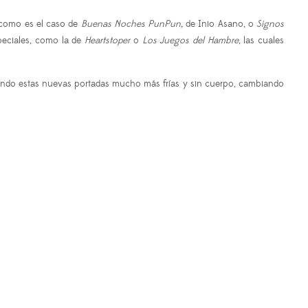
, como es el caso de
Buenas Noches PunPun,
de Inio Asano, o
Signos
peciales, como la de
Heartstoper
o
Los Juegos del Hambre
, las cuales
iendo estas nuevas portadas mucho más frías y sin cuerpo, cambiando