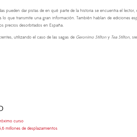
 pueden dar pistas de en qué parte de la historia se encuentra el lector
 es lo que transmite una gran información. También hablan de ediciones es
os precios desorbitados en España.
ientes, utilizando el caso de las sagas de
Geronimo Stilton
y
Tea Stilton
, s
O
próximo curso
5,6 millones de desplazamientos