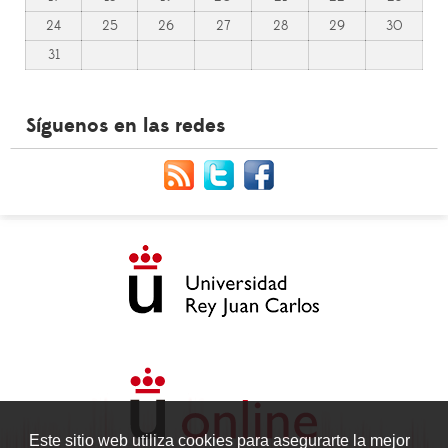
24
25
26
27
28
29
30
31
Síguenos en las redes
Este sitio web utiliza cookies para asegurarte la mejor