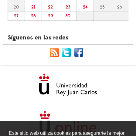
20
21
22
23
24
25
26
27
28
29
30
Síguenos en las redes
Este sitio web utiliza cookies para asegurarte la mejor