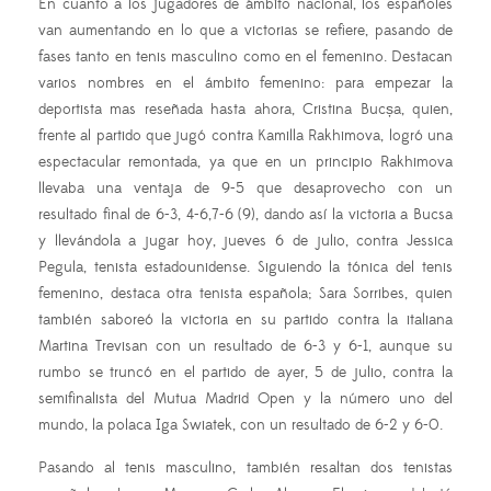
En cuanto a los jugadores de ámbito nacional, los españoles
van aumentando en lo que a victorias se refiere, pasando de
fases tanto en tenis masculino como en el femenino. Destacan
varios nombres en el ámbito femenino: para empezar la
deportista mas reseñada hasta ahora, Cristina Bucș
a, quien,
frente al partido que jugó contra Kamilla Rakhimova, logró una
espectacular remontada, ya que en un principio Rakhimova
llevaba una ventaja de 9-5 que desaprovecho con un
resultado final de 6-3, 4-6,7-6 (9), dando así la victoria a Bucsa
y llevándola a jugar hoy, jueves 6 de julio, contra Jessica
Pegula, tenista estadounidense. Siguiendo la tónica del tenis
femenino, destaca otra tenista española; Sara Sorribes, quien
también saboreó la victoria en su partido contra la italiana
Martina Trevisan con un resultado de 6-3 y 6-1, aunque su
rumbo se truncó en el partido de ayer, 5 de julio, contra la
semifinalista del Mutua Madrid Open y la número uno del
mundo, la polaca Iga Swiatek, con un resultado de 6-2 y 6-0.
Pasando al tenis masculino, también resaltan dos tenistas