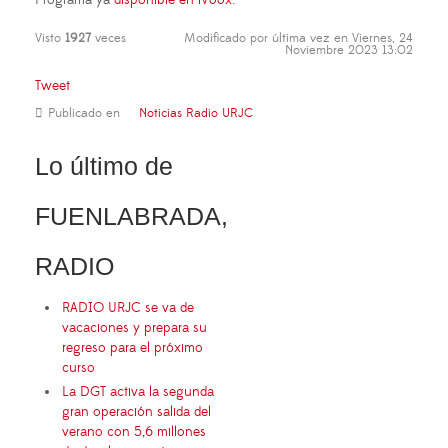
Programa ya
disponible en iVoox
.
Visto
1927
veces
Modificado por última vez en Viernes, 24
Noviembre 2023 13:02
Tweet
Publicado en
Noticias Radio URJC
Lo último de
FUENLABRADA,
RADIO
RADIO URJC se va de
vacaciones y prepara su
regreso para el próximo
curso
La DGT activa la segunda
gran operación salida del
verano con 5,6 millones