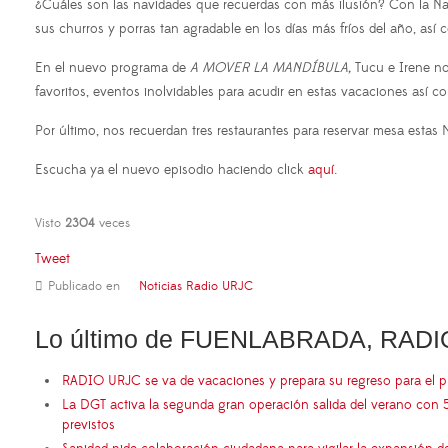
¿Cuáles son las navidades que recuerdas con más ilusión? Con la Nav
sus churros y porras tan agradable en los días más fríos del año, así 
En el nuevo programa de
A MOVER LA MANDÍBULA,
Tucu e Irene no
favoritos, eventos inolvidables para acudir en estas vacaciones así 
Por último, nos recuerdan tres restaurantes para reservar mesa estas
Escucha ya el nuevo episodio haciendo click
aquí
.
Visto
2304
veces
Tweet
Publicado en
Noticias Radio URJC
Lo último de FUENLABRADA, RADI
RADIO URJC se va de vacaciones y prepara su regreso para el 
La DGT activa la segunda gran operación salida del verano con 
previstos