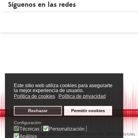
Síguenos en las redes
Este sitio web utiliza cookies para asegurarte
la mejor experiencia de usuario.
Política de cookies
Política de privacidad
Rechazar
Permitir cookies
Configuración:
Técnicas
Personalización
©
Universidad Rey Juan Carlos
- Calle Tulipán s/n. 28933 Móstoles.
Análisis