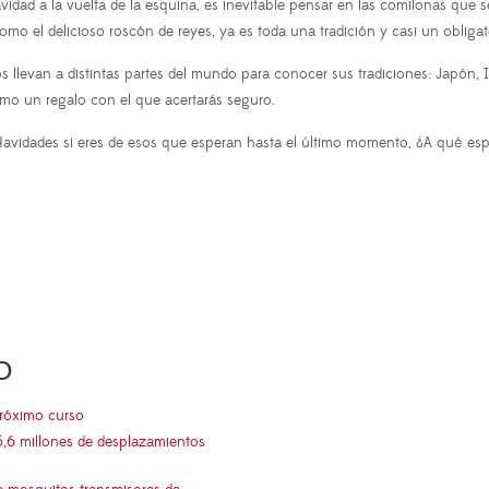
idad a la vuelta de la esquina, es inevitable pensar en las comilonas que
como el delicioso roscón de reyes, ya es toda una tradición y casi un obliga
s llevan a distintas partes del mundo para conocer sus tradiciones: Japón, 
como un regalo con el que acertarás seguro.
 Navidades si eres de esos que esperan hasta el último momento, ¿A qué esp
O
próximo curso
5,6 millones de desplazamientos