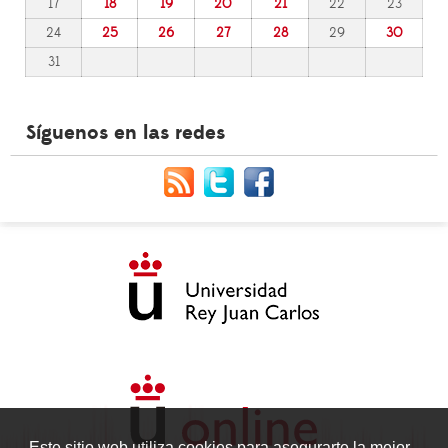
17
18
19
20
21
22
23
24
25
26
27
28
29
30
31
Síguenos en las redes
Este sitio web utiliza cookies para asegurarte la mejor