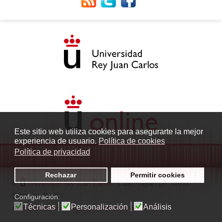
Este sitio web utiliza cookies para asegurarte la mejor
experiencia de usuario.
Política de cookies
Política de privacidad
Rechazar
Permitir cookies
©
Universidad Rey Juan Carlos
- Calle Tulipán s/n. 28933
Móstoles. Madrid
Configuración:
Técnicas
Personalización
Análisis
radio.fuenlabrada1@urjc.es
|
Protección de datos
|