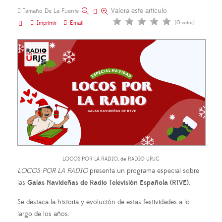
Valora este artículo
Tamaño De La Fuente
Imprimir
Email
(0 votos)
LOCOS POR LA RADIO, de RADIO URJC
LOCOS POR LA RADIO
presenta un programa especial sobre
las
Galas Navideñas de Radio Televisión Española (RTVE)
.
Se destaca la historia y evolución de estas festividades a lo
largo de los años.