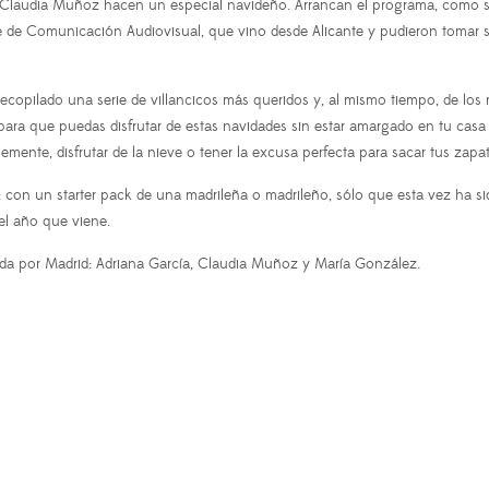
y Claudia Muñoz hacen un especial navideño. Arrancan el programa, como si
e de Comunicación Audiovisual, que vino desde Alicante y pudieron tomar su
copilado una serie de villancicos más queridos y, al mismo tiempo, de los 
para que puedas disfrutar de estas navidades sin estar amargado en tu ca
ente, disfrutar de la nieve o tener la excusa perfecta para sacar tus zapati
n un starter pack de una madrileña o madrileño, sólo que esta vez ha sido
el año que viene.
pada por Madrid: Adriana García, Claudia Muñoz y María González.