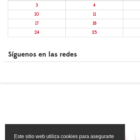
3
4
10
11
17
18
24
25
Síguenos en las redes
Este sitio web utiliza cookies para asegurarte