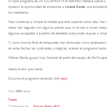
En este programa de
DE ESCAPADA POR MADRID
, Adriana García 
tuvieron la oportunidad de entrevistar a
Lorena Costa
, una estudiant
los madrileños.
Para comenzar y romper la helada que está cayendo estos días, han re
mesa, han seguido con algunos planes que no te van a costar nada 
algunas escapadas a pueblos de alrededor para poder esquiar o simplem
Y, como broche final de temporada, han terminado como empezaron: co
en estas fechas tan codiciadas y mágicas, acaban el programa hasta 
¡Felices fiestas grupo! (soy Vanesa) de parte del equipo de De Esca
¡Hasta el año que viene!
Escucha el programa haciendo click
aquí
.
Visto
1649
veces
Tweet
Publicado en
Noticias Radio URJC