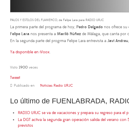
PALOS Y ESTILOS DEL FLAMENCO, de Felipe Lara para RADIO URJC
La primera parte del programa de hoy,
Pedro Delgado
nos ofrece su
Felipe Lara
nos presenta a
Mariló Núñez
de Málaga, que canta por c
En la segunda parte del progrma Felipe Lara entrevista a
Javi Andreu
Ya disponible en iVoox
.
Visto
1900
veces
Tweet
Publicado en
Noticias Radio URJC
Lo último de FUENLABRADA, RADI
RADIO URJC se va de vacaciones y prepara su regreso para el 
La DGT activa la segunda gran operación salida del verano con 
previstos