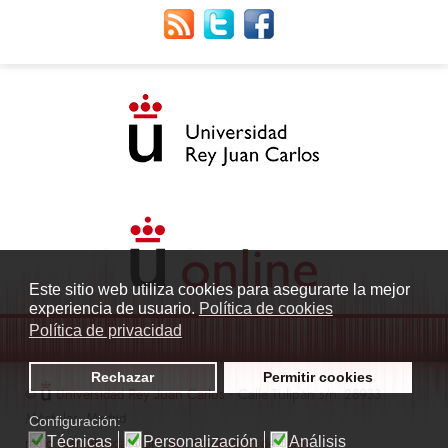
Este sitio web utiliza cookies para asegurarte la mejor
experiencia de usuario.
Política de cookies
Política de privacidad
Rechazar
Permitir cookies
©
Universidad Rey Juan Carlos
- Calle Tulipán s/n. 28933
Móstoles. Madrid
Configuración:
Técnicas
Personalización
Análisis
radio.fuenlabrada1@urjc.es
|
Protección de datos
|