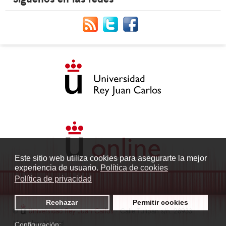
Este sitio web utiliza cookies para asegurarte la mejor
experiencia de usuario.
Política de cookies
Política de privacidad
Rechazar
Permitir cookies
©
Universidad Rey Juan Carlos
- Calle Tulipán s/n. 28933
Móstoles. Madrid
Configuración: