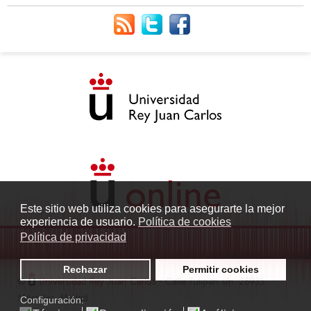
Este sitio web utiliza cookies para asegurarte la mejor
experiencia de usuario.
Política de cookies
Política de privacidad
Rechazar
Permitir cookies
©
Universidad Rey Juan Carlos
- Calle Tulipán s/n. 28933
Móstoles. Madrid
Configuración: