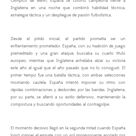
Olímpico de Berlín, España se coronó campeona frente a
Inglaterra en una noche que combinó habilidad técnica,
estrategia táctica y un despliegue de pasión futbolística.
Desde el pitido inicial, el partido prometía ser un
enfrentamiento prometedor. España, con su tradición de juego
premeditado y una gran ataque, buscaba su cuarto título
europeo, mientras que Inglaterra anhelaba alzar su victoria
este año al igual que el año pasado que no lo consiguió. El
primer tiempo fue una batalla táctica, con ambas selecciones
mostrando cautela. España intentó imponer su ritmo con
rápidas combinaciones y desbordes por las bandas. Inglaterra,
por su parte, se aferró a su estilo defensivo, manteniendo la
compostura y buscando oportunidades al contragolpe.
El momento decisivo llegó en la segunda mitad cuando España
logró romper el empate con un gol impresionante anotado por