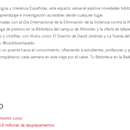
ua y Literatura Españolas, este espacio semanal explora novedades bibliog
prendizaje e investigación accesibles desde cualquier lugar.
onadas con el Día Internacional de la Eliminación de la Violencia contra l
rega de premios en la Biblioteca del campus de Móstoles y la oferta de talle
y cinéfilas, con títulos como El Director de David Jiménez y La Tiranía del
: @tubiblioenlaradio.
en un puente hacia el conocimiento, ofreciendo a estudiantes, profesores y 
páñanos cada semana en este viaje por el saber. Tu Biblioteca en la Radio,
O
próximo curso
5,6 millones de desplazamientos