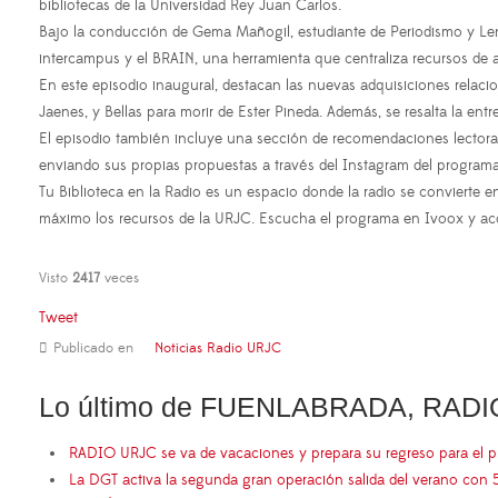
bibliotecas de la Universidad Rey Juan Carlos.
Bajo la conducción de Gema Mañogil, estudiante de Periodismo y Leng
intercampus y el BRAIN, una herramienta que centraliza recursos de a
En este episodio inaugural, destacan las nuevas adquisiciones relaci
Jaenes, y Bellas para morir de Ester Pineda. Además, se resalta la ent
El episodio también incluye una sección de recomendaciones lectoras 
enviando sus propias propuestas a través del Instagram del programa
Tu Biblioteca en la Radio es un espacio donde la radio se convierte 
máximo los recursos de la URJC. Escucha el programa en Ivoox y acom
Visto
2417
veces
Tweet
Publicado en
Noticias Radio URJC
Lo último de FUENLABRADA, RADI
RADIO URJC se va de vacaciones y prepara su regreso para el 
La DGT activa la segunda gran operación salida del verano con 