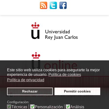
Este sitio web utiliza cookies para asegurarte la mejor
experiencia de usuario.
Política de cookies
Política de privacidad
Rechazar
Permitir cookies
©
Universidad Rey Juan Carlos
- Calle Tulipán s/n. 28933
Móstoles. Madrid
Configuración:
Técnicas
Personalización
Análisis
radio.fuenlabrada1@urjc.es
|
Protección de datos
|