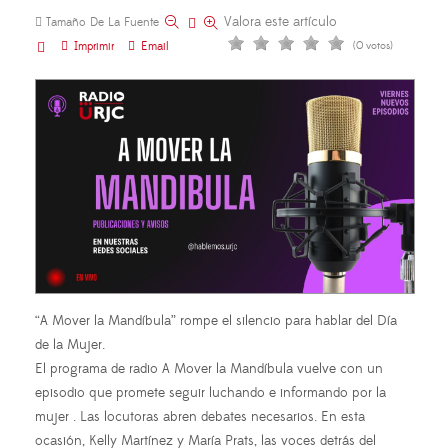
Valora este artículo
Tamaño De La Fuente
Imprimir
Email
(0 votos)
“A Mover la Mandíbula” rompe el silencio para hablar del Día
de la Mujer.
El programa de radio A Mover la Mandíbula vuelve con un
episodio que promete seguir luchando e informando por la
mujer . Las locutoras abren debates necesarios. En esta
ocasión, Kelly Martínez y María Prats, las voces detrás del