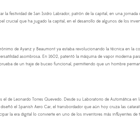
 la festividad de San Isidro Labrador, patrón de la capital, en una jornada 
l crucial que ha jugado la capital, en el desarrollo de algunos de los inven
rónimo de Ayanz y Beaumont ya estaba revolucionando la técnica en la cort
ersatilidad asombrosa. En 1602, patentó la máquina de vapor moderna para 
era prueba de un traje de buceo funcional, permitiendo que un hombre perma
s el de Leonardo Torres Quevedo. Desde su Laboratorio de Automática en la 
í: diseñó el Spanish Aero Car, el transbordador que aún hoy cruza las catara
ipar la era digital lo convierte en uno de los inventores más influyentes de 