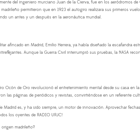
la mente del ingeniero murciano Juan de la Cierva, fue en los aeródromos de
 madrileño permitieron que en 1923 el autogiro realizara sus primeros vuelos
cando un antes y un después en la aeronáutica mundial.
tar afincado en Madrid, Emilio Herrera, ya había diseñado la escafandra estra
ntireflejantes. Aunque la Guerra Civil interrumpió sus pruebas, la NASA rec
o Ocón de Oro revolucionó el entretenimiento mental desde su casa en la capi
on las páginas de periódicos y revistas, convirtiéndose en un referente cul
e Madrid es, y ha sido siempre, un motor de innovación. Aprovechar fechas
 a todos los oyentes de RADIO URJC!
u origen madrileño?