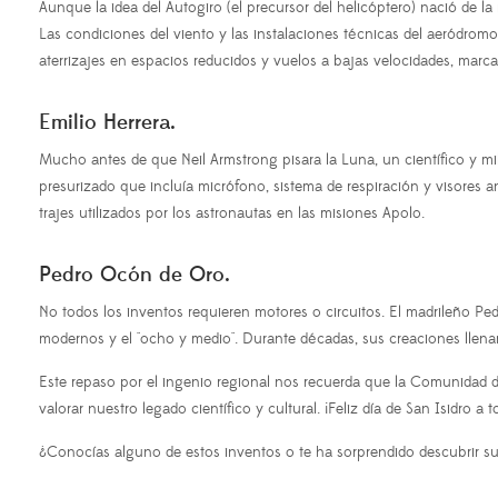
Aunque la idea del Autogiro (el precursor del helicóptero) nació de 
Las condiciones del viento y las instalaciones técnicas del aeródromo
aterrizajes en espacios reducidos y vuelos a bajas velocidades, mar
Emilio Herrera.
Mucho antes de que Neil Armstrong pisara la Luna, un científico y mili
presurizado que incluía micrófono, sistema de respiración y visores a
trajes utilizados por los astronautas en las misiones Apolo.
Pedro Ocón de Oro.
No todos los inventos requieren motores o circuitos. El madrileño Pedr
modernos y el "ocho y medio". Durante décadas, sus creaciones llenar
Este repaso por el ingenio regional nos recuerda que la Comunidad d
valorar nuestro legado científico y cultural. ¡Feliz día de San Isidro
¿Conocías alguno de estos inventos o te ha sorprendido descubrir s