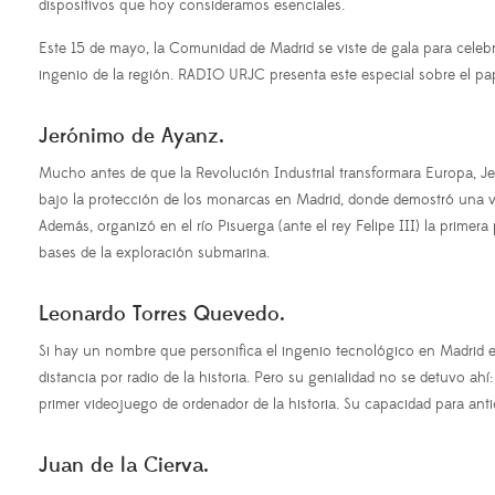
dispositivos que hoy consideramos esenciales.
Este 15 de mayo, la Comunidad de Madrid se viste de gala para celebrar
ingenio de la región. RADIO URJC presenta este especial sobre el pape
Jerónimo de Ayanz.
Mucho antes de que la Revolución Industrial transformara Europa, Je
bajo la protección de los monarcas en Madrid, donde demostró una v
Además, organizó en el río Pisuerga (ante el rey Felipe III) la prim
bases de la exploración submarina.
Leonardo Torres Quevedo.
Si hay un nombre que personifica el ingenio tecnológico en Madrid e
distancia por radio de la historia. Pero su genialidad no se detuvo ah
primer videojuego de ordenador de la historia. Su capacidad para antic
Juan de la Cierva.