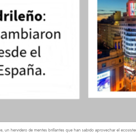
nte, un hervidero de mentes brillantes que han sabido aprovechar el ecosiste