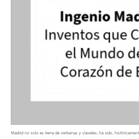
Madrid no solo es tierra de verbenas y claveles; ha sido, históricame