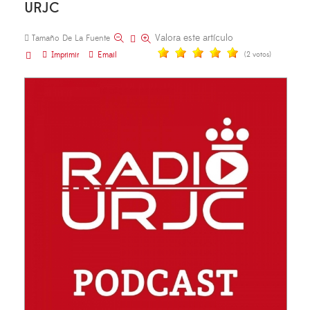
URJC
Valora este artículo
Tamaño De La Fuente
Imprimir
Email
(2 votos)