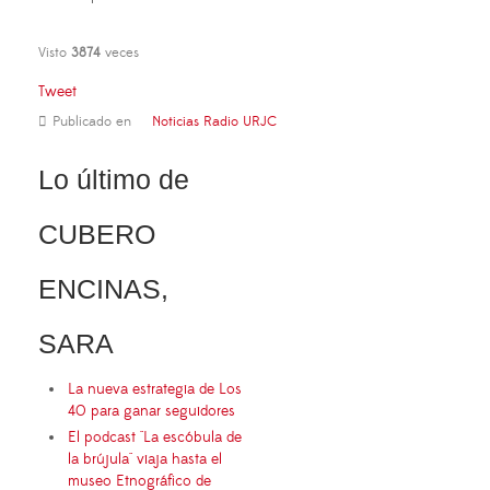
Visto
3874
veces
Tweet
Publicado en
Noticias Radio URJC
Lo último de
CUBERO
ENCINAS,
SARA
La nueva estrategia de Los
40 para ganar seguidores
El podcast "La escóbula de
la brújula" viaja hasta el
museo Etnográfico de