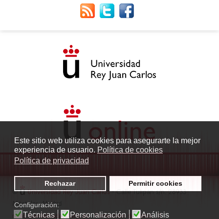
Este sitio web utiliza cookies para asegurarte la mejor
experiencia de usuario.
Política de cookies
Política de privacidad
Rechazar
Permitir cookies
©
Universidad Rey Juan Carlos
- Calle Tulipán s/n. 28933
Móstoles. Madrid
Configuración:
Técnicas
Personalización
Análisis
radio.fuenlabrada1@urjc.es
|
Protección de datos
|