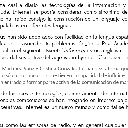
iza casi a diario las tecnologías de la información y
 duda, Internet se podría considerar como sinónimo de
e ha traído consigo la construcción de un lenguaje co
alabras en diferentes lenguas.
ue han sido adoptados con facilidad en la lengua espa
ficado es asumido sin problemas. Según la Real Acad
ublicó el siguiente tweet: “
Influencer
es un anglicismo 
so del sustantivo del adjetivo influyente: “Como ser un 
l Martínez-Sanz y Cristina González Fernández, afirma qu
o sólo unos pocos los que tienen la capacidad de influir en 
an entrado a formar parte activa de la comunicación de mar
o de las nuevas tecnologías, concretamente de Internet
onales competidores se han integrado en Internet bajo p
operativas. Internet es un nuevo mundo y como tal se 
así como las emisoras de radio, y en general cualquie