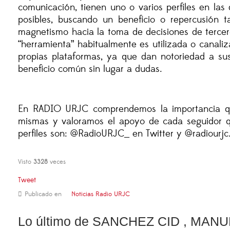
comunicación, tienen uno o varios perfiles en las 
posibles, buscando un beneficio o repercusión 
magnetismo hacia la toma de decisiones de tercer
“herramienta” habitualmente es utilizada o canali
propias plataformas, ya que dan notoriedad a sus
beneficio común sin lugar a dudas.
En RADIO URJC comprendemos la importancia que 
mismas y valoramos el apoyo de cada seguidor q
perfiles son:
@RadioURJC_ en Twitter y @radiourjc.
Visto
3328
veces
Tweet
Publicado en
Noticias Radio URJC
Lo último de SANCHEZ CID , MAN