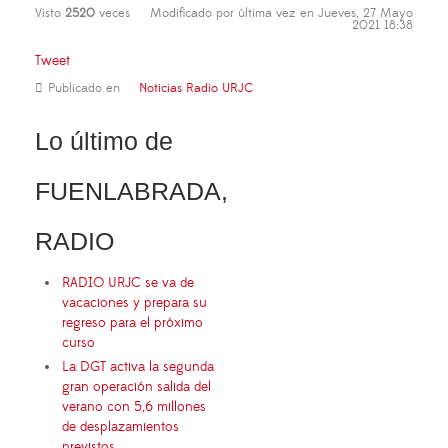
Visto
2520
veces
Modificado por última vez en Jueves, 27 Mayo
2021 18:38
Tweet
Publicado en
Noticias Radio URJC
Lo último de
FUENLABRADA,
RADIO
RADIO URJC se va de
vacaciones y prepara su
regreso para el próximo
curso
La DGT activa la segunda
gran operación salida del
verano con 5,6 millones
de desplazamientos
previstos