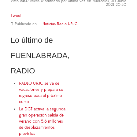
Visto
2407
veces
Modificado por última vez en Miércoles, 30 Junio
2021 20:20
Tweet
Publicado en
Noticias Radio URJC
Lo último de
FUENLABRADA,
RADIO
RADIO URJC se va de
vacaciones y prepara su
regreso para el próximo
curso
La DGT activa la segunda
gran operación salida del
verano con 5,6 millones
de desplazamientos
previstos