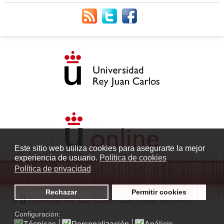
Este sitio web utiliza cookies para asegurarte la mejor
experiencia de usuario.
Política de cookies
Política de privacidad
Rechazar
Permitir cookies
©
Universidad Rey Juan Carlos
- Calle Tulipán s/n. 28933
Móstoles. Madrid
Configuración: