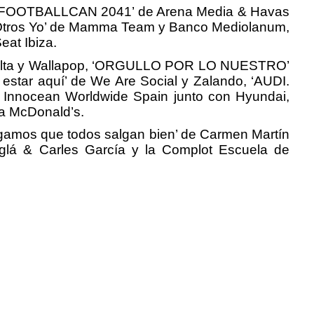
al, ‘FOOTBALLCAN 2041’ de Arena Media & Havas
Mis Otros Yo’ de Mamma Team y Banco Mediolanum,
eat Ibiza.
vuelta y Wallapop, ‘ORGULLO POR LO NUESTRO’
 estar aquí’ de We Are Social y Zalando, ‘AUDI.
 Innocean Worldwide Spain junto con Hyundai,
 a McDonald’s.
agamos que todos salgan bien’ de Carmen Martín
oglá & Carles García y la Complot Escuela de