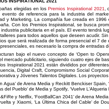
OS INSPIRATIONAL 2021
mpañas elegidas en los
Premios Inspirational 2021
, 
 evento de referencia para la industria del marke
dad y Marketing. La compañía fue creada en 1996 
ña. Con los Premios Inspirational, se busca promo
industria publicitaria en el país. El evento tendrá l
y talleres para todos aquellos que deseen acudir. S
os que será realizada de forma presencial el 7 de o
 y presenciales, es necesario la compra de entradas 
ructuran bajo el nuevo concepto de ‘Open to Openn
 mercado publicitario, siguiendo cuatro ejes de base: 
ra los Inspirational 2021 están divididos por difere
luencia, Digital Craft, Compromismo Social Corpor
orativa y Jóvenes Talentos Digitales. Los proyectos f
on Agua’ de Arena Media y Reckitt Benckiser Spain,
 del Pueblo’ de Media y Spotify, ‘Vuelve L’Alqueria B
e y Netflix, ‘FootBallCan 2041’ de Arena Media 
elta y Xiaomi, ‘La Última Chica del Cable’ de Doubl