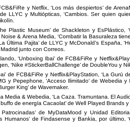
FCB&FiRe y Netflix, ‘Los más despiertos’ de Arena
de LLYC y Multiópticas, ‘Cambios. Ser quien quier
kolín.
he Plastic Museum’ de Shackleton y EsPlástico, ‘
 Noise & Arena Media, ‘Combatir la Basuraleza tie
 ‘La Última Pajita’ de LLYC y McDonald’s España, ‘
Madrid junto con Correos.
 Zalando, ‘Unboxing Ibai’ de FCB&FiRe y Netflix&Pl
en, ‘Nike #StickerBallChallenge’ de DoubleYou y Ni
ai’ de FCB&FiRe y Netflix&PlayStation, ‘La Gurú d
G y Pepephone, ‘Acceso Ilimitado’ de Webedia y Pl
 Burger King’ de Wavemaker.
rena Media & Webedia, ‘La Caza. Tramuntana. El Aud
l buffo de energía Cacaolat’ de Well Played Brands 
Patrocinadas’ de MyDataMood y Unidad Editorial,
 Humanos’ de Findasense y Bankia, por último, ‘