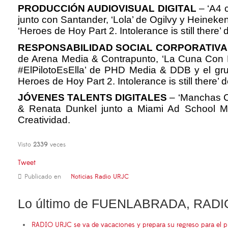
PRODUCCIÓN AUDIOVISUAL DIGITAL
– ‘A4 
junto con Santander, ‘Lola’ de Ogilvy y Heinek
‘Heroes de Hoy Part 2.
Intolerance is still the
RESPONSABILIDAD SOCIAL CORPORATIVA
de Arena Media & Contrapunto, ‘La Cuna Con Pan
#ElPilotoEsElla’ de PHD Media & DDB y el gr
Heroes de Hoy Part 2. Intolerance is still the
JÓVENES TALENTS DIGITALES
– ‘Manchas Co
& Renata Dunkel junto a Miami Ad School Mad
Creatividad.
Visto
2339
veces
Tweet
Publicado en
Noticias Radio URJC
Lo último de FUENLABRADA, RADI
RADIO URJC se va de vacaciones y prepara su regreso para el 