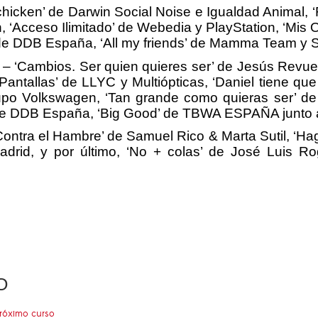
chicken’ de Darwin Social Noise e Igualdad Anim
en, ‘Acceso Ilimitado’ de Webedia y PlayStation, ‘
re’ de DDB España, ‘All my friends’ de Mamma Team y S
– ‘Cambios. Ser quien quieres ser’ de Jesús Re
tallas’ de LLYC y Multiópticas, ‘Daniel tiene que
upo Volkswagen, ‘Tan grande como quieras ser’ de
re’ de DDB España, ‘Big Good’ de TBWA ESPAÑA junto
ntra el Hambre’ de Samuel Rico & Marta Sutil, ‘H
rid, y por último, ‘No + colas’ de José Luis R
O
próximo curso