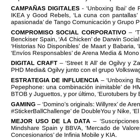
CAMPAÑAS DIGITALES
- ‘Unboxing Ibai’ de 
IKEA y Good Rebels, ‘La cuna con pantallas’ 
apasionada’ de Tango Comunicación y Grupo Pi
COMPROMISO SOCIAL CORPORATIVO
– ‘T
Benckiser Spain, ‘A4 Chicken’ de Darwin Social
‘Historias No Disponibles’ de Maart y Babaria,
‘Envíos Responsables’ de Arena Media & Mono 
DIGITAL CRAFT
– ‘Street It All’ de Ogilvy y
PHD Media& Ogilvy junto con el grupo Volkswag
ESTRATEGIA DE INFLUENCIA
– ‘Unboxing Ib
Pepephone: una combinación inimitable’ de HM
BTOB y Juguettos, y por último, ‘Eurotubers by
GAMING
– ‘Domino’s originals: Willyrex’ de A
#StickerBallChallenge’ de DoubleYou y Nike, ‘E
MEJOR USO DE LA DATA
– ‘Suscripciones 
Mindshare Spain y BBVA, ‘Mercado de Valores
Concesionarios’ de Infinia Mobile y KIA.