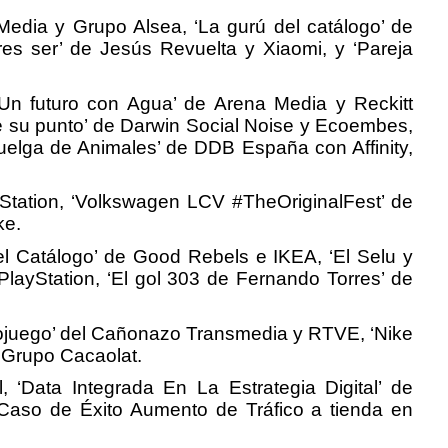
Media y Grupo Alsea, ‘La gurú del catálogo’ de
es ser’ de Jesús Revuelta y Xiaomi, y ‘Pareja
Un futuro con Agua’ de Arena Media y Reckitt
ne su punto’ de Darwin Social Noise y Ecoembes,
Huelga de Animales’ de DDB España con Affinity,
ayStation, ‘Volkswagen LCV #TheOriginalFest’ de
ke.
el Catálogo’ de Good Rebels e IKEA, ‘El Selu y
ayStation, ‘El gol 303 de Fernando Torres’ de
iojuego’ del Cañonazo Transmedia y RTVE, ‘Nike
y Grupo Cacaolat.
 ‘Data Integrada En La Estrategia Digital’ de
Caso de Éxito Aumento de Tráfico a tienda en