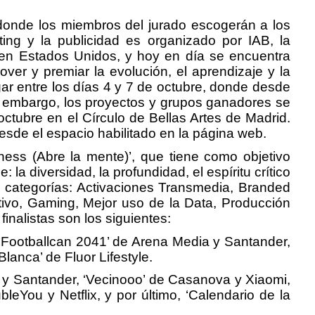
donde los miembros del jurado escogerán a los
ting y la publicidad es organizado por IAB, la
en Estados Unidos, y hoy en día se encuentra
ver y premiar la evolución, el aprendizaje y la
ugar entre los días 4 y 7 de octubre, donde desde
in embargo, los proyectos y grupos ganadores se
ctubre en el Círculo de Bellas Artes de Madrid.
desde el espacio habilitado en la página web.
ess (Abre la mente)’, que tiene como objetivo
la diversidad, la profundidad, el espíritu crítico
ntes categorías: Activaciones Transmedia, Branded
ativo, Gaming, Mejor uso de la Data, Producción
inalistas son los siguientes:
 ‘Footballcan 2041’ de Arena Media y Santander,
lanca’ de Fluor Lifestyle.
y Santander, ‘Vecinooo’ de Casanova y Xiaomi,
eYou y Netflix, y por último, ‘Calendario de la