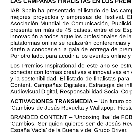
LAS CAMPAÑAS FINALISTAS EN LOS PREMI
IAB Spain ha presentado el listado de las ca
mejores proyectos y empresas del festival. El
Asociación Mundial de Comunicación, Publici
presente en más de 45 países, entre ellos Espa
innovación a todos aquellos profesionales de la 
plataformas online se realizarán conferencias 
darán a conocer en la gala de entrega de premi
Por otro lado, para acudir a los eventos online
Los Premios Inspirational de este año se est
conectar con formas creativas e innovativas en el
y la sostenibilidad. El listado de finalistas pa
Content, Campañas Digitales, Estrategia de inf
Audiovisual Digital, Responsabilidad Social Corp
ACTIVACIONES TRANSMEDIA
– ‘Un futuro c
‘Cambios’ de Jesús Revuelta y Wallapop, ‘Fiestas
BRANDED CONTENT – ‘Unboxing Ibai’ de FCB&FiR
‘Cambios. Ser quien quieres ser’ de Jesús Revu
España Vacía’ de la Buena y del Grupo Driver.