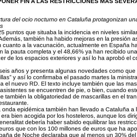
 PONER FIN A LAS RESTRICCIONES MÁS SEVE
apertura del ocio nocturno en Cataluña protagonizan 
os
 puntos que situaba la incidencia en niveles simila
demás, también ha habido mejoras en la presión asi
 En cuanto a la vacunación, actualmente en España h
 la pauta completa y el 48,66% ya han recibido una
er de los espacios exteriores y así lo ha aprobó el 
seis años y presenta algunas novedades como que “
rillas” y así lo confirmaba el pasado martes la minis
 el nuevo RD. El texto incluye también que las masca
 asistentes se encuentren de pie, o bien, cuando es
 también la obligatoriedad de mascarillas en el tran
estaurante.
a onda epidémica también han llevado a Cataluña a l
ra bien acogida por los hosteleros, aunque los diri
ralitat debería haber sabido equilibrar las restric
euros que con los 100 millones de euros que ha apor
spaña de Noche declaraba que al menos un 30% del 