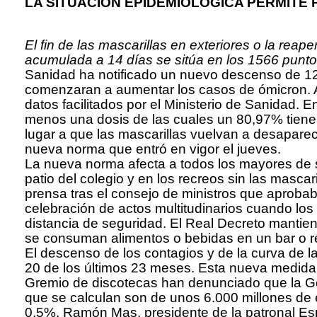
LA SITUACIÓN EPIDEMIOLÓGICA PERMITE
El fin de las mascarillas en exteriores o la re
acumulada a 14 días se sitúa en los 1566 punt
Sanidad ha notificado un nuevo descenso de 125
comenzaran a aumentar los casos de ómicron. A
datos facilitados por el Ministerio de Sanidad.
menos una dosis de las cuales un 80,97% tienen
lugar a que las mascarillas vuelvan a desaparec
nueva norma que entró en vigor el jueves.
La nueva norma afecta a todos los mayores de 
patio del colegio y en los recreos sin las masca
prensa tras el consejo de ministros que aprobaba
celebración de actos multitudinarios cuando los
distancia de seguridad. El Real Decreto mantiene
se consuman alimentos o bebidas en un bar o r
El descenso de los contagios y de la curva de l
20 de los últimos 23 meses. Esta nueva medida e
Gremio de discotecas han denunciado que la Gene
que se calculan son de unos 6.000 millones de 
0,5%. Ramón Mas, presidente de la patronal E