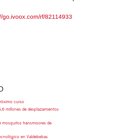
://go.ivoox.com/rf/82114933
O
próximo curso
5,6 millones de desplazamientos
e mosquitos transmisores de
 tecnológico en Valdebebas