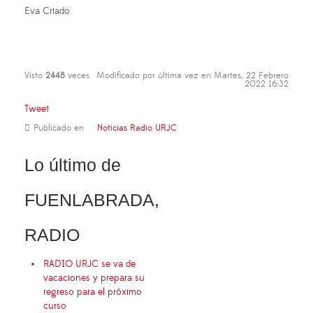
Eva Criado
Visto
2448
veces
Modificado por última vez en Martes, 22 Febrero
2022 16:32
Tweet
Publicado en
Noticias Radio URJC
Lo último de
FUENLABRADA,
RADIO
RADIO URJC se va de
vacaciones y prepara su
regreso para el próximo
curso