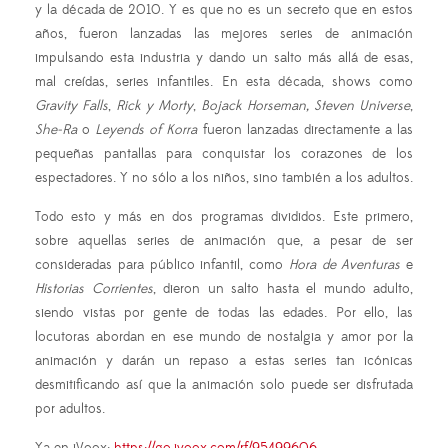
y la década de 2010. Y es que no es un secreto que en estos
años, fueron lanzadas las mejores series de animación
impulsando esta industria y dando un salto más allá de esas,
mal creídas, series infantiles. En esta década, shows como
Gravity Falls
,
Rick y Morty
,
Bojack Horseman,
Steven Universe
,
She-Ra
o
Leyends of Korra
fueron lanzadas directamente a las
pequeñas pantallas para conquistar los corazones de los
espectadores. Y no sólo a los niños, sino también a los adultos.
Todo esto y más en dos programas divididos. Este primero,
sobre aquellas series de animación que, a pesar de ser
consideradas para público infantil, como
Hora de Aventuras
e
Historias Corrientes
, dieron un salto hasta el mundo adulto,
siendo vistas por gente de todas las edades. Por ello, las
locutoras abordan en ese mundo de nostalgia y amor por la
animación y darán un repaso a estas series tan icónicas
desmitificando así que la animación solo puede ser disfrutada
por adultos.
Ya en iVoox:
https://go.ivoox.com/rf/95499606