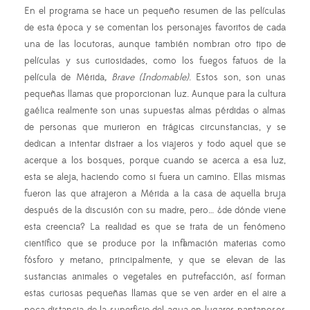
En el programa se hace un pequeño resumen de las películas
de esta época y se comentan los personajes favoritos de cada
una de las locutoras, aunque también nombran otro tipo de
películas y sus curiosidades, como los fuegos fatuos de la
película de Mérida
, Brave (Indomable)
. Estos son, son unas
pequeñas llamas que proporcionan luz. Aunque para la cultura
gaélica realmente son unas supuestas almas pérdidas o almas
de personas que murieron en trágicas circunstancias, y se
dedican a intentar distraer a los viajeros y todo aquel que se
acerque a los bosques, porque cuando se acerca a esa luz,
esta se aleja, haciendo como si fuera un camino. Ellas mismas
fueron las que atrajeron a Mérida a la casa de aquella bruja
después de la discusión con su madre, pero… ¿de dónde viene
esta creencia? La realidad es que se trata de un fenómeno
científico que se produce por la inflamación materias como
fósforo y metano, principalmente, y que se elevan de las
sustancias animales o vegetales en putrefacción, así forman
estas curiosas pequeñas llamas que se ven arder en el aire a
poca distancia de la superficie del agua en lugares pantanosos