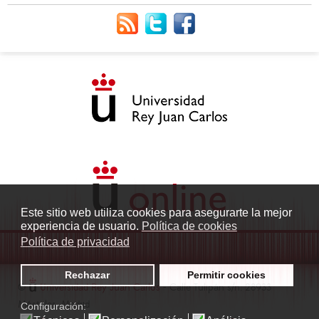
Este sitio web utiliza cookies para asegurarte la mejor
experiencia de usuario.
Política de cookies
Política de privacidad
Rechazar
Permitir cookies
©
Universidad Rey Juan Carlos
- Calle Tulipán s/n. 28933
Móstoles. Madrid
Configuración: