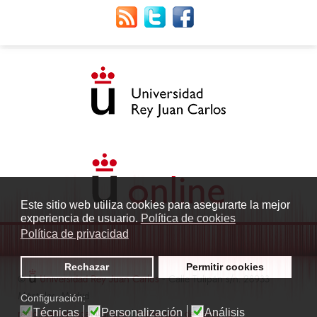
Este sitio web utiliza cookies para asegurarte la mejor
experiencia de usuario.
Política de cookies
Política de privacidad
Rechazar
Permitir cookies
©
Universidad Rey Juan Carlos
- Calle Tulipán s/n. 28933
Móstoles. Madrid
Configuración:
Técnicas
Personalización
Análisis
radio.fuenlabrada1@urjc.es
|
Protección de datos
|