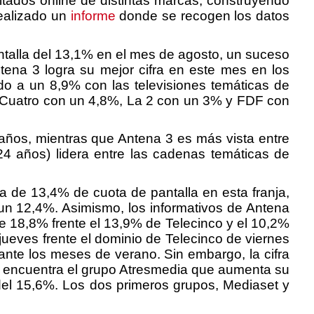
ltados online de distintas marcas, construyendo
ealizado un
informe
donde se recogen los datos
talla del 13,1% en el mes de agosto, un suceso
ena 3 logra su mejor cifra en este mes en los
do a un 8,9% con las televisiones temáticas de
, Cuatro con un 4,8%, La 2 con un 3% y FDF con
 años, mientras que Antena 3 es más vista entre
 años) lidera entre las cadenas temáticas de
ia de 13,4% de cuota de pantalla en esta franja,
a un 12,4%. Asimismo, los informativos de Antena
de 18,8% frente el 13,9% de Telecinco y el 10,2%
jueves frente el dominio de Telecinco de viernes
ante los meses de verano. Sin embargo, la cifra
 se encuentra el grupo Atresmedia que aumenta su
del 15,6%. Los dos primeros grupos, Mediaset y