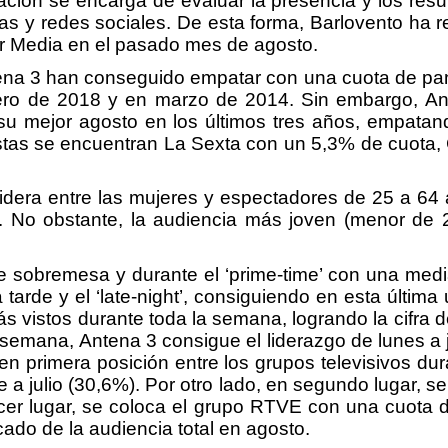
ción se encarga de evaluar la presencia y los resu
s y redes sociales. De esta forma, Barlovento
ha r
tar Media en el pasado mes de agosto.
tena 3 han conseguido empatar con una cuota de pan
rero de 2018 y en marzo de 2014. Sin embargo, Ant
 su mejor agosto en los últimos tres años, empatan
istas se encuentran La Sexta con un 5,3% de cuota
 lidera entre las mujeres y espectadores de 25 a 64
No obstante, la audiencia más joven (menor de 24
de sobremesa y durante el ‘prime-time’ con una med
arde y el ‘late-night’, consiguiendo en esta últim
 vistos durante toda la semana, logrando la cifra 
 semana, Antena 3 consigue el liderazgo de lunes a 
n primera posición entre los grupos televisivos dur
 a julio (30,6%). Por otro lado, en segundo lugar,
rcer lugar, se coloca el grupo RTVE con una cuota 
ado de la audiencia total en agosto.