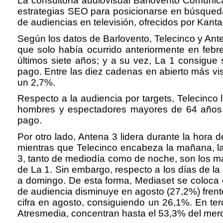
La consultoría audiovisual Barlovento Comunica
estrategias SEO para posicionarse en búsqueda
de audiencias en televisión, ofrecidos por Kan
Según los datos de Barlovento, Telecinco y An
que solo había ocurrido anteriormente en feb
últimos siete años; y a su vez, La 1 consigue
pago. Entre las diez cadenas en abierto más v
un 2,7%.
Respecto a la audiencia por targets, Telecinco
hombres y espectadores mayores de 64 años. 
pago.
Por otro lado, Antena 3 lidera durante la hora 
mientras que Telecinco encabeza la mañana, la t
3, tanto de mediodía como de noche, son los más
de La 1. Sin embargo, respecto a los días de la
a domingo. De esta forma, Mediaset se coloca e
de audiencia disminuye en agosto (27,2%) frente
cifra en agosto, consiguiendo un 26,1%. En te
Atresmedia, concentran hasta el 53,3% del merc