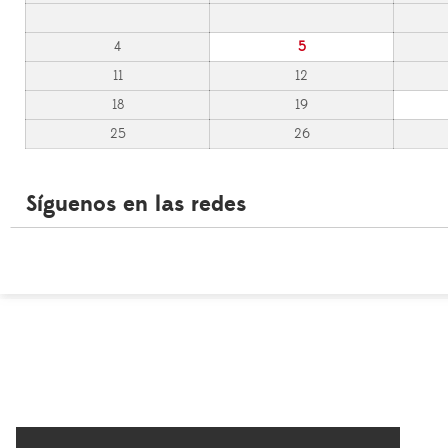
4
5
11
12
18
19
25
26
Síguenos en las redes