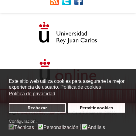
Este sitio web utiliza cookies para asegurarte la mejor
experiencia de usuario.
Política de cookies
Política de privacidad
Rechazar
Permitir cookies
©
Universidad Rey Juan Carlos
- Calle Tulipán s/n. 28933
Móstoles. Madrid
Configuración:
Técnicas
Personalización
Análisis
radio.fuenlabrada1@urjc.es
|
Protección de datos
|