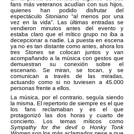
fans más veteranos acudían con sus hijos,
quienes han podido disfrutar del
espectáculo
Stoniano
“al menos por una
vez en la vida”. Las últimas entradas se
vendieron minutos antes del evento y
estaba claro que el mítico grupo no iba a
decepcionar a nadie. La puesta en escena
ya no es tan distante como antes, ahora los
tres Stones se colocan juntos y van
acompañando a la música con gestos que
demuestran su conexión sobre el
escenario. Se miran, se tocan, y se
comunican a través de las miradas,
actuando como si no tuviesen a 45.000
personas frente a ellos.
La música, por el contrario, seguía siendo
la misma. El repertorio de siempre es el que
los fans reclamaban y es el que
protagonizó las dos horas y cuarto de
concierto. Los temas míticos como
Sympathy for the devil
o
Honky Tonk
Women
son los más aclamados pese a que