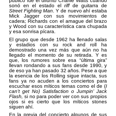
público fue el difunto Charlie Watts cuando
sonó en el estado el
riff
de guitarra de
Street Fighting Man
. Y de nuevo ahí estaba
Mick Jagger con sus movimientos de
cadera; Richards con el amague del brazo
y Wood con su característica cara chupada
y esa sonrisa pícara.
El grupo que desde 1962 ha llenado salas
y estadios con su rock and roll ha
demostrado una vez más que aún no ha
llegado el momento de su retirada. Y es
que, los rumores sobre esa “última gira”
llevan rondando a sus fans desde 1990, y
de eso ya han pasado 32 años. Pese a que
la esencia de los Rolling sigue intacta, sus
fans ya no acuden a los conciertos para
escuchar esos míticos temas como el de (
I
can’t get No) Satisfaction o Jumpin’ Jack
Flash,
si no para poder ver con sus propios
ojos si es cierto que los míticos stones
siguen ahí.
En la previa del concierto algunos de sus