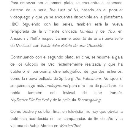
Para empezar por el primer plato, se encuentra el esperado
estreno de la serie
The Last of Us
, basada en el popular
videojuego y que ya se encuentra disponible en la plataforma
HBO. Siguiendo con las series, también está la nueva
temporada de la vilmente olvidada
Hunters
y de
You
, en
Amazon y Netflix respectivamente, además de una nueva serie
de Mediaset con
Escándalo: Relato de una Obsesión
.
Continuando con el segundo plato, en cine, se resume la gala
de los Globos de Oro recientemente realizada y que ha
cubierto el panorama cinematográfico de grandes estrenos,
como la nueva película de Spilberg
The Fabelmans
. Aunque, si
se quiere algo más
underground
para otro tipo de paladares, se
habla también del festival de cine francés
MyFrenchFilmFestival
y de la película
Thanksgiving.
Como postre y colofón final, en televisión no hay que obviar la
polémica acontecida en las campanadas de fin de año y la
victoria de Aabel Alonso en
MasterChef
.