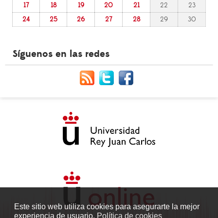
17
18
19
20
21
22
23
24
25
26
27
28
29
30
Síguenos en las redes
Este sitio web utiliza cookies para asegurarte la mejor
experiencia de usuario.
Política de cookies