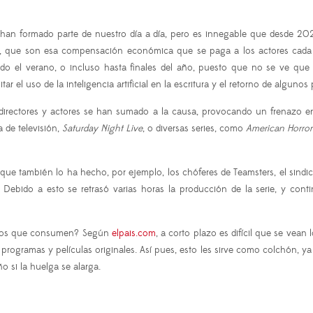
 han formado parte de nuestro día a día, pero es innegable que desde 2
, que son esa compensación económica que se paga a los actores cada ve
do el verano, o incluso hasta finales del año, puesto que no se ve que 
itar el uso de la inteligencia artificial en la escritura y el retorno de algu
s directores y actores se han sumado a la causa, provocando un frenazo en
 de televisión,
Saturday Night Live
, o diversas series, como
American Horror
 que también lo ha hecho, por ejemplo, los chóferes de Teamsters, el sindi
 Debido a esto se retrasó varias horas la producción de la serie, y co
ductos que consumen? Según
elpais.com
, a corto plazo es difícil que se vea
rogramas y películas originales. Así pues, esto les sirve como colchón, ya 
o si la huelga se alarga.