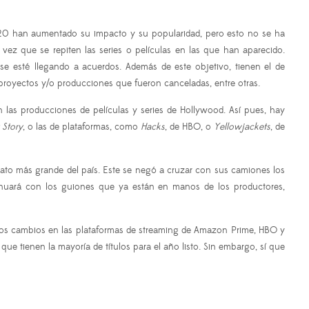
020 han aumentado su impacto y su popularidad, pero esto no se ha
z que se repiten las series o películas en las que han aparecido.
se esté llegando a acuerdos. Además de este objetivo, tienen el de
nos proyectos y/o producciones que fueron canceladas, entre otras.
 las producciones de películas y series de Hollywood. Así pues, hay
 Story
, o las de plataformas, como
Hacks
, de HBO, o
Yellowjackets
, de
cato más grande del país. Este se negó a cruzar con sus camiones los
ntinuará con los guiones que ya están en manos de los productores,
n los cambios en las plataformas de streaming de Amazon Prime, HBO y
que tienen la mayoría de títulos para el año listo. Sin embargo, sí que