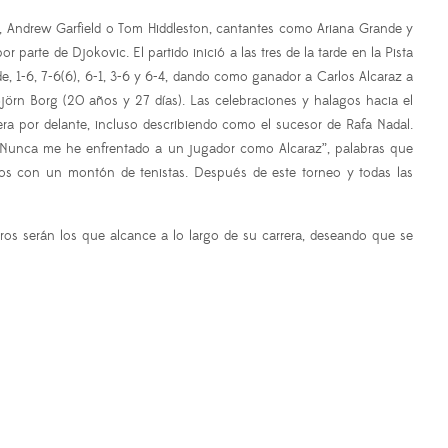
Pitt, Andrew Garfield o Tom Hiddleston, cantantes como Ariana Grande y
 parte de Djokovic. El partido inició a las tres de la tarde en la Pista
e, 1-6, 7-6(6), 6-1, 3-6 y 6-4, dando como ganador a Carlos Alcaraz a
Björn Borg (20 años y 27 días). Las celebraciones y halagos hacia el
ra por delante, incluso describiendo como el sucesor de Rafa Nadal.
e: “Nunca me he enfrentado a un jugador como Alcaraz”, palabras que
dos con un montón de tenistas. Después de este torneo y todas las
gros serán los que alcance a lo largo de su carrera, deseando que se