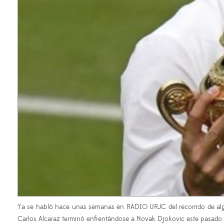
Ya se habló hace unas semanas en RADIO URJC del recorrido de alguno
Carlos Alcaraz terminó enfrentándose a Novak Djokovic este pasado 