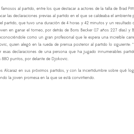
os famosos al partido, entre los que destacar a actores de la talla de Brad 
car las declaraciones previas al partido en el que se caldeaba el ambiente por
l partido, que tuvo una duración de 4 horas y 42 minutos y un resultado d
joven en ganar el torneo, por detrás de Boris Becker (17 años 227 días) y 
conociéndole como un gran profesional que le espera una increíble carre
vic, quien alegó en la rueda de prensa posterior al partido lo siguient
ir esas declaraciones de una persona que ha jugado innumerables parti
on 880 puntos, por delante de Djokovic.
os Alcaraz en sus próximos partidos, y con la incertidumbre sobre qué lo
iendo la joven promesa en la que se está convirtiendo.