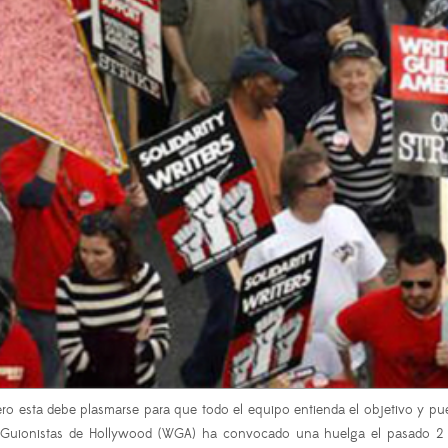
ro esta debe plasmarse para que todo el equipo entienda el objetivo y pue
e Guionistas de Hollywood (WGA) ha convocado una huelga el pasado 2 d