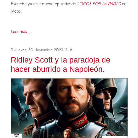
Escucha ya este nuevo episodio de
LOCOS POR LA RADIO
en
iVoox.
Leer más ...
Jueves, 30 Noviembre 2023 11:16
Ridley Scott y la paradoja de
hacer aburrido a Napoleón.