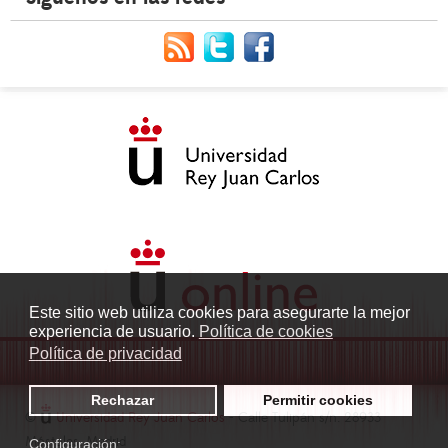
Este sitio web utiliza cookies para asegurarte la mejor
experiencia de usuario.
Política de cookies
Política de privacidad
Rechazar
Permitir cookies
©
Universidad Rey Juan Carlos
- Calle Tulipán s/n. 28933
Móstoles. Madrid
Configuración: