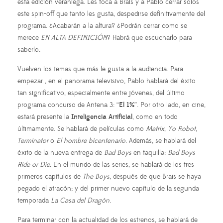
esta edición veraniega. Les toca a Brais y a Pablo cerrar solos
este spin-off que tanto les gusta, despedirse definitivamente del
programa. ¿Acabarán a la altura? ¿Podrán cerrar como se
merece
EN ALTA DEFINICIÓN
? Habrá que escucharlo para
saberlo.
Vuelven los temas que más le gusta a la audiencia. Para
empezar , en el panorama televisivo, Pablo hablará del éxito
tan significativo, especialmente entre jóvenes, del último
programa concurso de Antena 3: “
El 1%
”. Por otro lado, en cine,
estará presente la
Inteligencia Artificial
, como en todo
últimamente. Se hablará de películas como
Matrix
,
Yo
Robot
,
Terminator
o
El hombre bicentenario
. Además, se hablará del
éxito de la nueva entrega de
Bad Boys
en taquilla:
Bad Boys
Ride or Die.
En el mundo de las series, se hablará de los tres
primeros capítulos de
The Boys
, después de que Brais se haya
pegado el atracón; y del primer nuevo capítulo de la segunda
temporada
La Casa del Dragón
.
Para terminar con la actualidad de los estrenos, se hablará de