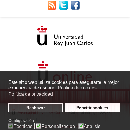
Este sitio web utiliza cookies para asegurarte la mejor
experiencia de usuario.
Política de cookies
Política de privacidad
Rechazar
Permitir cookies
©
Universidad Rey Juan Carlos
- Calle Tulipán s/n. 28933
Móstoles. Madrid
Configuración:
Técnicas
Personalización
Análisis
radio.fuenlabrada1@urjc.es
|
Protección de datos
|