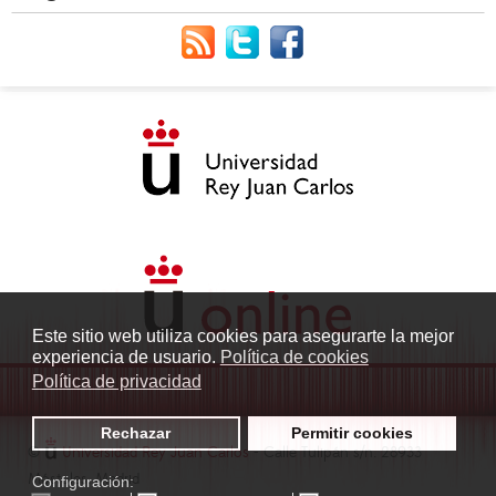
Este sitio web utiliza cookies para asegurarte la mejor
experiencia de usuario.
Política de cookies
Política de privacidad
Rechazar
Permitir cookies
©
Universidad Rey Juan Carlos
- Calle Tulipán s/n. 28933
Móstoles. Madrid
Configuración: