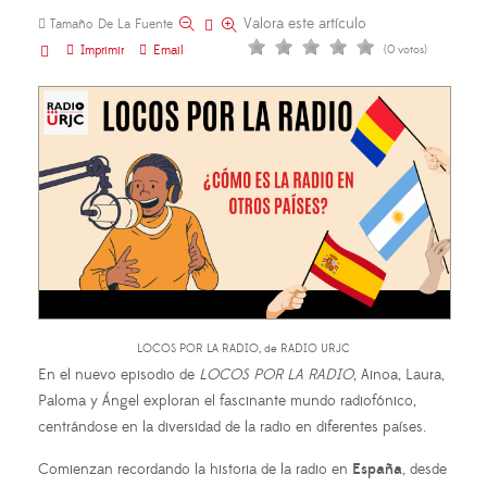
Valora este artículo
Tamaño De La Fuente
Imprimir
Email
(0 votos)
LOCOS POR LA RADIO, de RADIO URJC
En el nuevo episodio de
LOCOS POR LA RADIO
, Ainoa, Laura,
Paloma y Ángel exploran el fascinante mundo radiofónico,
centrándose en la diversidad de la radio en diferentes países.
Comienzan recordando la historia de la radio en
España
, desde