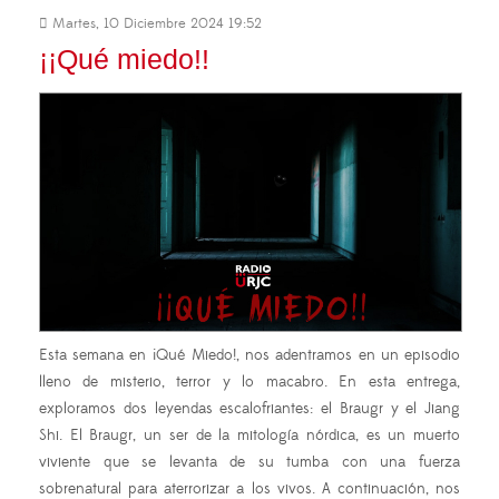
Martes, 10 Diciembre 2024 19:52
¡¡Qué miedo!!
Esta semana en ¡Qué Miedo!, nos adentramos en un episodio
lleno de misterio, terror y lo macabro. En esta entrega,
exploramos dos leyendas escalofriantes: el Braugr y el Jiang
Shi. El Braugr, un ser de la mitología nórdica, es un muerto
viviente que se levanta de su tumba con una fuerza
sobrenatural para aterrorizar a los vivos. A continuación, nos