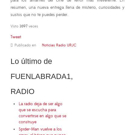
para los amantes del cine de terror más irreverente. En
resumen, una nueva entrega llena de misterio, curiosidades y
sustos que no te puedes perder.
Visto
1697
veces
Tweet
Publicado en
Noticias Radio URJC
Lo último de
FUENLABRADA1,
RADIO
La radio deja de ser algo
que se escucha para
convertirse en algo que se
construye
Spider-Man vuelve a los