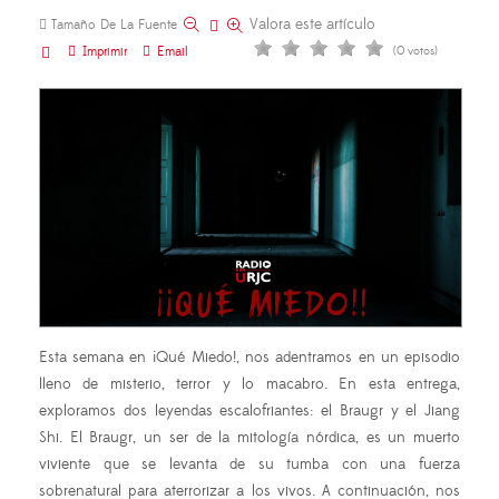
Valora este artículo
Tamaño De La Fuente
Imprimir
Email
(0 votos)
Esta semana en ¡Qué Miedo!, nos adentramos en un episodio
lleno de misterio, terror y lo macabro. En esta entrega,
exploramos dos leyendas escalofriantes: el Braugr y el Jiang
Shi. El Braugr, un ser de la mitología nórdica, es un muerto
viviente que se levanta de su tumba con una fuerza
sobrenatural para aterrorizar a los vivos. A continuación, nos