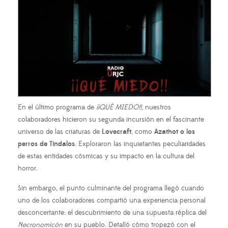
En el último programa de
¡¡QUÉ MIEDO!!
, nuestros
colaboradores hicieron su segunda incursión en el fascinante
universo de las criaturas de
Lovecraft
, como
Azathot o los
perros de Tindalos
. Exploraron las inquietantes peculiaridades
de estas entidades cósmicas y su impacto en la cultura del
horror.
Sin embargo, el punto culminante del programa llegó cuando
uno de los colaboradores compartió una experiencia personal
desconcertante: el descubrimiento de una supuesta réplica del
Necronomicón
en su pueblo. Detalló cómo tropezó con el