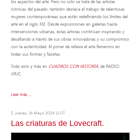
los aspectos del arte. Pero no solo se trata de las artistas
icónicas del pasado; también destaca el trabajo de talentosas
mujeres contemporáneas que están redefiniendo los límites del
arte en el siglo XXI. Desde exposiciones en galerías hasta
intervenciones urbanas, estas artistas continúan inspirando y
desafiando a través de sus obras innovadoras y su compromiso
con la autenticidad. Al poner de relieve el arte femenino en
todas sus formas y facetas.
Todo esto y más en
CUADROS CON HISTORIA
,
de RADIO
URJC.
Leer más ...
Jueves, 16 Mayo 2024 11:07
Las criaturas de Lovecraft.