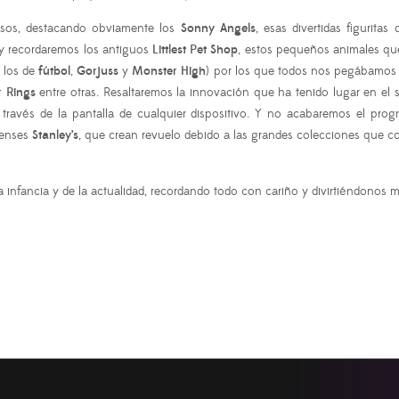
sos, destacando obviamente los
Sonny Angels
, esas divertidas figurit
 y recordaremos los antiguos
Littlest Pet Shop
, estos pequeños animales q
, los de
fútbol
,
Gorjuss
y
Monster High
) por los que todos nos pegábamos e
r Rings
entre otras. Resaltaremos la innovación que ha tenido lugar en el 
 a través de la pantalla de cualquier dispositivo. Y no acabaremos el 
denses
Stanley’s
, que crean revuelo debido a las grandes colecciones que c
 infancia y de la actualidad, recordando todo con cariño y divirtiéndonos m