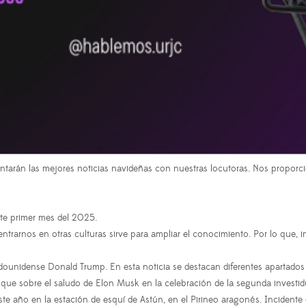
tarán las mejores noticias navideñas con nuestras locutoras. Nos proporc
ste primer mes del 2025.
ntrarnos en otras culturas sirve para ampliar el conocimiento. Por lo que, i
adounidense Donald Trump. En esta noticia se destacan diferentes apartados c
a que sobre el saludo de Elon Musk en la celebración de la segunda investi
e este año en la estación de esquí de Astún, en el Pirineo aragonés. Inciden