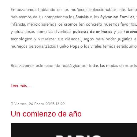
Empezaremos hablando de los muñecos coleccionables más famo
hablaremos de su competencia los
Smiskis
o los
Sylvanian Families
,
infancia, mencionaremos los
cromos
(en concreto nuestros favoritos
y otras cosas como las divertidas
pulseras de animales
y las
Foreve
tecnológico y virtualizar sus clásicos juegos para poder jugarlos
muñecos personalizados
Funko Pops
o los virales termos estadouni
Realizaremos este recorrido nostálgico por todas las modas de nuestra
Leer más ...
Viernes, 24 Enero 2025 13:29
Un comienzo de año