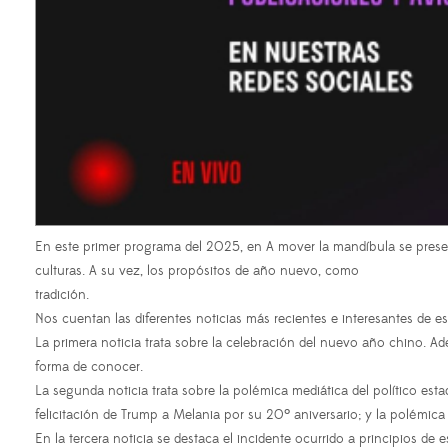
En este primer programa del 2025, en A mover la mandíbula se presen
culturas. A su vez, los propósitos de año nuevo, como
tradición.
Nos cuentan las diferentes noticias más recientes e interesantes de e
La primera noticia trata sobre la celebración del nuevo año chino. Ade
forma de conocer.
La segunda noticia trata sobre la polémica mediática del político est
felicitación de Trump a Melania por su 20º aniversario; y la polémic
En la tercera noticia se destaca el incidente ocurrido a principios d